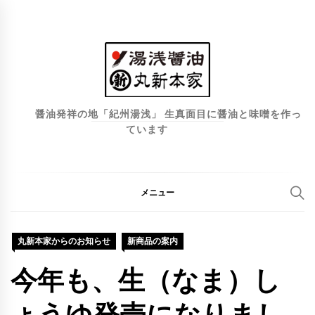
コ
ン
テ
ン
ツ
へ
醤油発祥の地「紀州湯浅」 生真面目に醤油と味噌を作っ
ています
ス
キ
ッ
プ
メニュー
丸新本家からのお知らせ
新商品の案内
今年も、生（なま）し