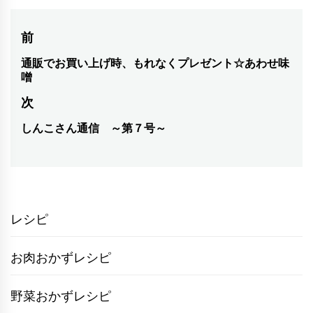
投
前
稿
通販でお買い上げ時、もれなくプレゼント☆あわせ味
前
噌
の
ナ
次
投
ビ
稿:
しんこさん通信 ～第７号～
次
ゲ
の
ー
投
シ
稿:
ョ
レシピ
ン
お肉おかずレシピ
野菜おかずレシピ