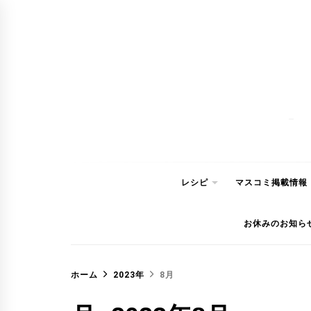
コ
ン
テ
ン
ツ
へ
ス
キ
ッ
レシピ
マスコミ掲載情報
プ
お休みのお知ら
ホーム
2023年
8月