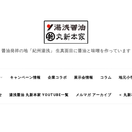
醤油発祥の地「紀州湯浅」 生真面目に醤油と味噌を作っています
キャンペーン情報
企業コラボ
展示会情報
コラム
地元小
せ
湯浅醤油 丸新本家 YOUTUBE一覧
メルマガ アーカイブ
＜ 丸新