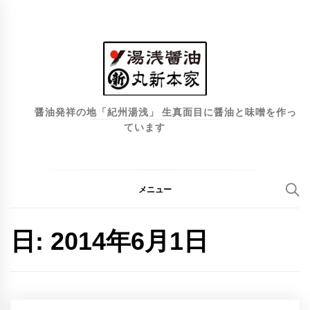
コ
ン
テ
ン
ツ
へ
醤油発祥の地「紀州湯浅」 生真面目に醤油と味噌を作っ
ています
ス
キ
ッ
プ
メニュー
日:
2014年6月1日