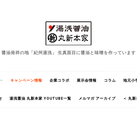
醤油発祥の地「紀州湯浅」 生真面目に醤油と味噌を作っています
キャンペーン情報
企業コラボ
展示会情報
コラム
地元小
せ
湯浅醤油 丸新本家 YOUTUBE一覧
メルマガ アーカイブ
＜ 丸新