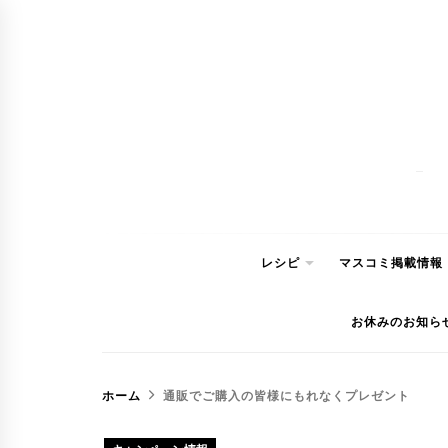
コ
ン
テ
ン
ツ
へ
ス
キ
ッ
レシピ
マスコミ掲載情報
プ
お休みのお知ら
ホーム
通販でご購入の皆様にもれなくプレゼント