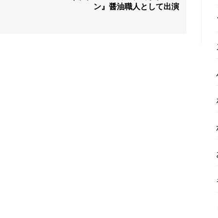
ン』醤油職人として出演
の
投
稿: