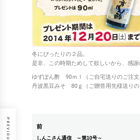
冬にぴったりの２品。
是非、この時期ためして欲しいから、感謝
ゆずぽん酢 90ｍｌ（ご自宅送りのご注文
丹波黒豆みそ 80ｇ（ご贈答用先様送り
PREVIOUS POST
投
前
稿
しんこさん通信 ～第10号～
前