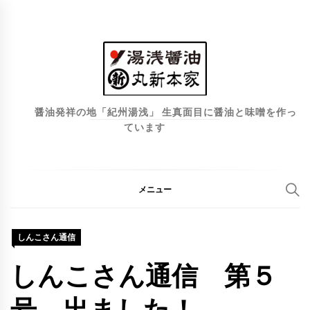
コ
ン
テ
ン
ツ
へ
醤油発祥の地「紀州湯浅」 生真面目に醤油と味噌を作っ
ています
ス
キ
ッ
プ
メニュー
しんこさん通信
しんこさん通信 第５