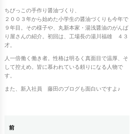
ちびっこの手作り醤油づくり、
２００３年から始めた小学生の醤油づくりも今年で
９年目。その様子や、丸新本家・湯浅醤油のがんば
り屋さんの紹介。初回は、工場長の湯川福雄 ４３
才。
人一倍働く働き者。性格は明るく真面目で温厚、そ
して控えめ。皆に慕われている頼りになる人物で
す。
また、新入社員 藤田のブログも面白いですよ♪
投
前