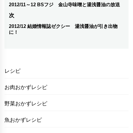
稿
2012/11～12 BSフジ 金山寺味噌と湯浅醤油の放送
前
の
ナ
次
投
ビ
2012/12 結婚情報誌ゼクシー 湯浅醤油が引き出物
次
稿:
に！
ゲ
の
投
ー
稿:
シ
ョ
レシピ
ン
お肉おかずレシピ
野菜おかずレシピ
魚おかずレシピ