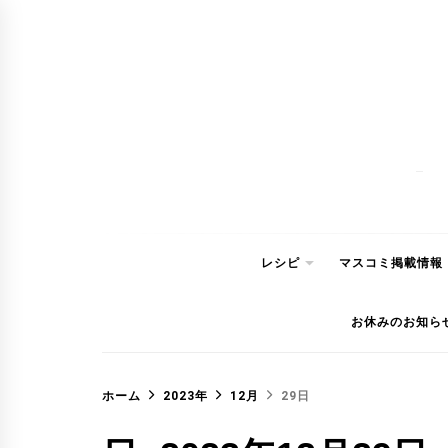
コ
ン
テ
ン
ツ
へ
ス
キ
ッ
レシピ
マスコミ掲載情報
プ
お休みのお知ら
ホーム
2023年
12月
29日