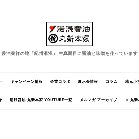
醤油発祥の地「紀州湯浅」 生真面目に醤油と味噌を作っています
キャンペーン情報
企業コラボ
展示会情報
コラム
地元小
せ
湯浅醤油 丸新本家 YOUTUBE一覧
メルマガ アーカイブ
＜ 丸新