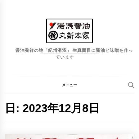
コ
ン
テ
ン
ツ
へ
醤油発祥の地「紀州湯浅」 生真面目に醤油と味噌を作っ
ています
ス
キ
ッ
プ
メニュー
日:
2023年12月8日