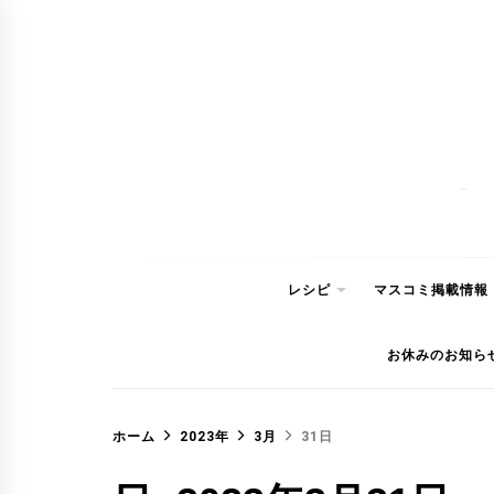
コ
ン
テ
ン
ツ
へ
ス
キ
ッ
レシピ
マスコミ掲載情報
プ
お休みのお知ら
ホーム
2023年
3月
31日