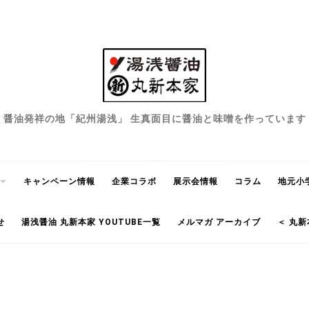
醤油発祥の地「紀州湯浅」 生真面目に醤油と味噌を作っています
キャンペーン情報
企業コラボ
展示会情報
コラム
地元小
せ
湯浅醤油 丸新本家 YOUTUBE一覧
メルマガ アーカイブ
＜ 丸新