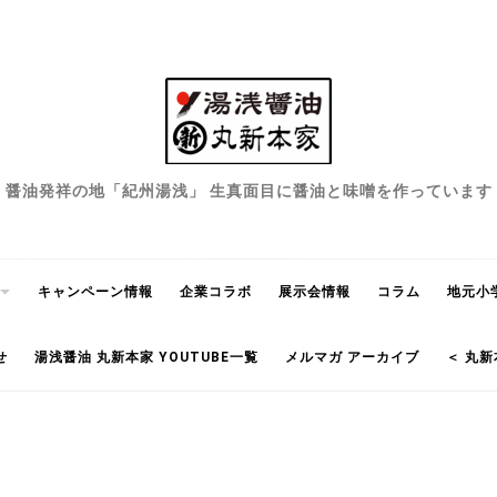
醤油発祥の地「紀州湯浅」 生真面目に醤油と味噌を作っています
キャンペーン情報
企業コラボ
展示会情報
コラム
地元小
せ
湯浅醤油 丸新本家 YOUTUBE一覧
メルマガ アーカイブ
＜ 丸新