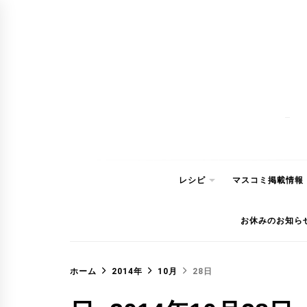
コ
ン
テ
ン
ツ
へ
ス
キ
ッ
レシピ
マスコミ掲載情報
プ
お休みのお知ら
ホーム
2014年
10月
28日