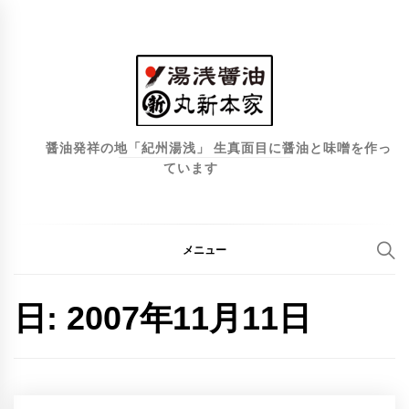
コ
ン
テ
ン
ツ
へ
醤油発祥の地「紀州湯浅」 生真面目に醤油と味噌を作っ
ています
ス
キ
ッ
プ
メニュー
日:
2007年11月11日