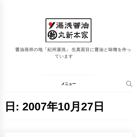
コ
ン
テ
ン
ツ
へ
醤油発祥の地「紀州湯浅」 生真面目に醤油と味噌を作っ
ています
ス
キ
ッ
プ
メニュー
日:
2007年10月27日