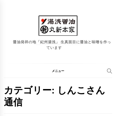
コ
ン
テ
ン
ツ
へ
醤油発祥の地「紀州湯浅」 生真面目に醤油と味噌を作っ
ています
ス
キ
ッ
プ
メニュー
カテゴリー:
しんこさん
通信