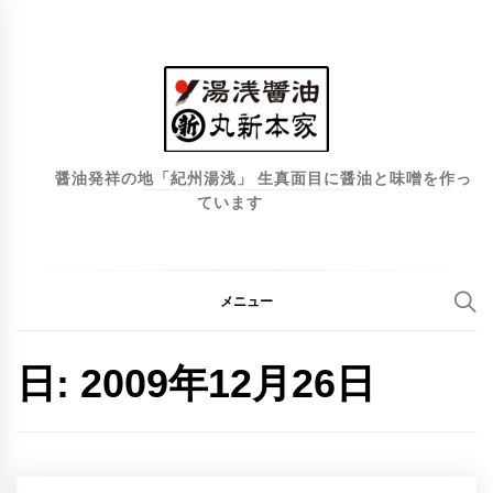
コ
ン
テ
ン
ツ
へ
醤油発祥の地「紀州湯浅」 生真面目に醤油と味噌を作っ
ています
ス
キ
ッ
プ
メニュー
日:
2009年12月26日