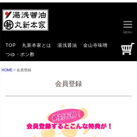
MENU
TOP
丸新本家とは
湯浅醤油
金山寺味噌
つゆ・ポン酢
HOME
会員登録
会員登録