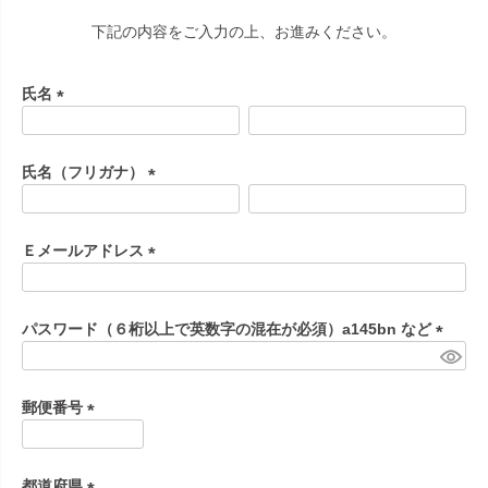
下記の内容をご入力の上、お進みください。
氏名
(
必
須
氏名（フリガナ）
)
(
必
須
Ｅメールアドレス
)
(
必
須
パスワード（６桁以上で英数字の混在が必須）a145bn など
)
(
必
須
郵便番号
)
(
必
須
都道府県