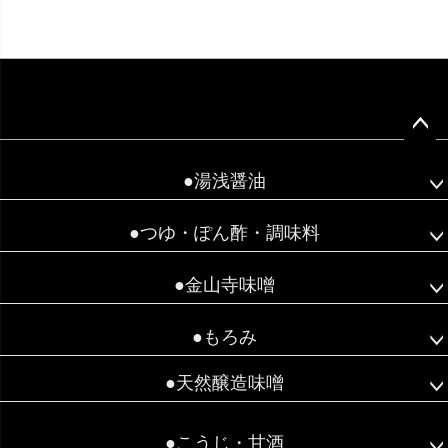
ペー
ジト
●湯浅醤油
ップ
へ
●つゆ・ぽん酢・調味料
●金山寺味噌
●もろみ
●天然醸造味噌
●こうじ・甘酒