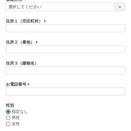
)
(
必
須
住所１（市区町村）
)
(
必
須
住所２（番地）
)
(
必
須
住所３（建物名）
)
お電話番号
(
必
須
性別
)
指定なし
男性
女性