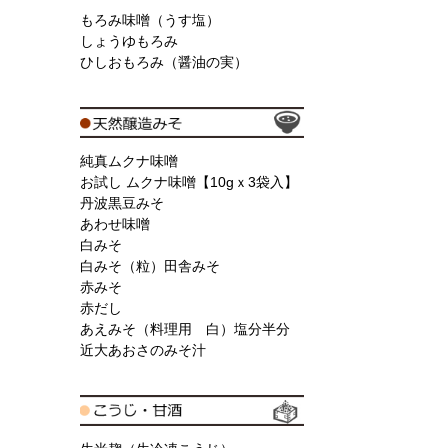
もろみ味噌（うす塩）
しょうゆもろみ
ひしおもろみ（醤油の実）
純真ムクナ味噌
お試し ムクナ味噌【10gｘ3袋入】
丹波黒豆みそ
あわせ味噌
白みそ
白みそ（粒）田舎みそ
赤みそ
赤だし
あえみそ（料理用 白）塩分半分
近大あおさのみそ汁