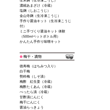
生米麹（生冷凍こうじ）
濃縮あまざけ（冷蔵）
塩麹（しおこうじ）
金山寺麹（生冷凍こうじ）
手作り醤油キット（生冷凍こうじ
付）
ミニ手づくり醤油キット 体験
（500mlペットボトル用）
かんたん手作り味噌キット
徳寿梅（はちみつ入り）
白干梅
勢粋梅（しそ漬）
梅酢 紅生姜（冷蔵）
梅酢たくあん（冷蔵）
べったら漬（冷蔵）
甘酢漬にんにく
梅干にんにく
醤油らっきょう