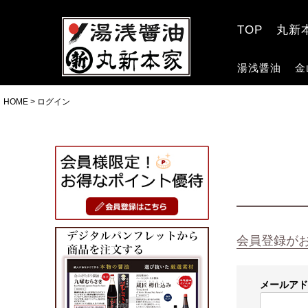
TOP
丸新
湯浅醤油
金
HOME
ログイン
会員登録が
メールア