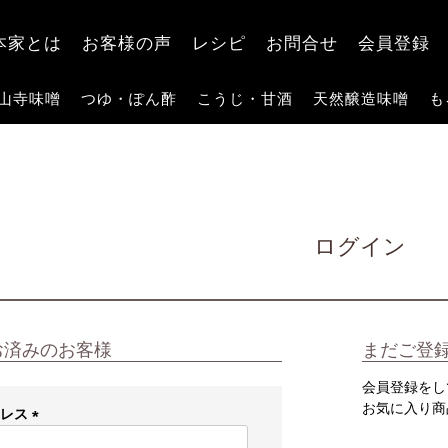
検索
本家とは
お客様の声
レシピ
お問合せ
会員登録
山寺味噌
つゆ・ぽん酢
こうじ・甘酒
天然醸造味噌
も
ログイン
お済みのお客様
まだご登
会員登録をし
お気に入り商
ドレス
(