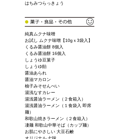
はちみつらっきょう
純真ムクナ味噌
お試し ムクナ味噌【10gｘ3袋入】
くるみ醤油餅 8個入
くるみ醤油餅 16個入
しょうゆ豆菓子
しょうゆ飴
醤油あられ
醤油マカロン
柚子みそせんべい
湯浅なすカレー
湯浅醤油ラーメン（２食箱入）
湯浅醤油ラーメン（１食袋入 即席
麺）
和歌山焼きラーメン（２食箱入）
凄麺 和歌山中華そば（カップ麺）
お肌にやさしい 大豆石鹸
オリジナル 七味