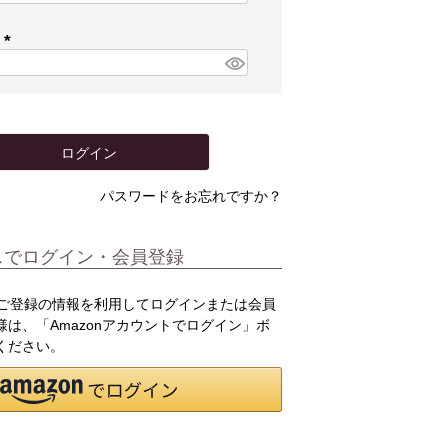
必
須
ド
)
(
必
須
)
ログイン
パスワードをお忘れですか？
スでログイン・会員登録
.jpにご登録の情報を利用してログインまたは会員
は、「Amazonアカウントでログイン」ボ
ください。