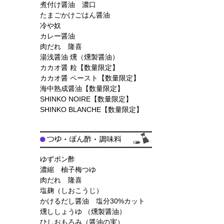
煮付け醤油 濃口
たまごかけごはん醤油
冷や奴
カレー醤油
肉だれ 隆喜
湯浅醤油 燻（燻製醤油）
カカオ醤 粒【数量限定】
カカオ醤 ペースト【数量限定】
海中熟成醤油【数量限定】
SHINKO NOIRE【数量限定】
SHINKO BLANCHE【数量限定】
ゆずポン酢
濃縮 柚子梅つゆ
肉だれ 隆喜
塩麹（しおこうじ）
かけるだし醤油 塩分30%カット
燻ししょうゆ （燻製醤油）
ひしおもろみ（醤油の実）