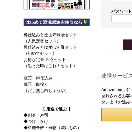
パスワー
樽仕込みと金山寺味噌セット
（人気定番セット）
樽仕込みとゆずぽん酢セット
（初めてセット）
お得な定番 ５点セット
（迷った時はこれ！セット）
連携サービ
蔵匠 樽仕込み
蔵匠 白搾り
Amazon.co
（だし無し白しょうゆ）
登録されるお客様
タンよりお進み
【 用途で選ぶ 】
◆刺身・寿司
◆つけ・かけ
◆料理全般・煮物（濃いもの）