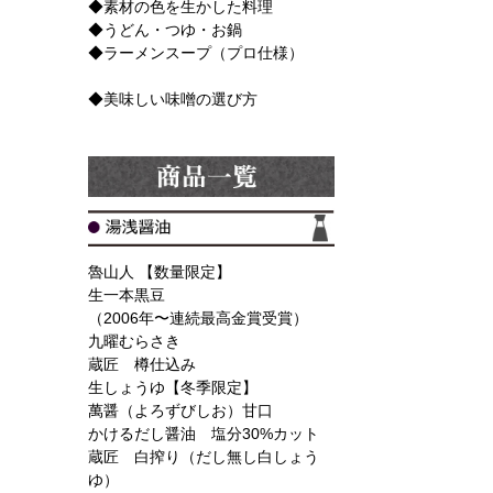
◆素材の色を生かした料理
◆うどん・つゆ・お鍋
◆ラーメンスープ（プロ仕様）
◆美味しい味噌の選び方
魯山人 【数量限定】
生一本黒豆
（2006年〜連続最高金賞受賞）
九曜むらさき
蔵匠 樽仕込み
生しょうゆ【冬季限定】
萬醤（よろずびしお）甘口
かけるだし醤油 塩分30%カット
蔵匠 白搾り（だし無し白しょう
ゆ）