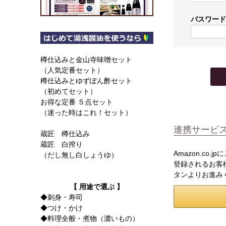
パスワー
樽仕込みと金山寺味噌セット
（人気定番セット）
樽仕込みとゆずぽん酢セット
（初めてセット）
お得な定番 ５点セット
（迷った時はこれ！セット）
連携サービ
蔵匠 樽仕込み
蔵匠 白搾り
Amazon.co
（だし無し白しょうゆ）
登録されるお客様
タンよりお進み
【 用途で選ぶ 】
◆刺身・寿司
◆つけ・かけ
◆料理全般・煮物（濃いもの）