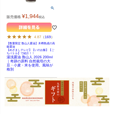
¥
1,944
販売価格
税込
4.87
（
169
）
【数量限定 魯山人醤油】木樽熟成の高
級醤油
【めざましテレビ】【いのお飯】【ご
ちバトル】で紹介！！
湯浅醤油 魯山人 2026 200ml
｜奇跡の原料 自然栽培の大
豆・小麦・米を使用。風味が
格別