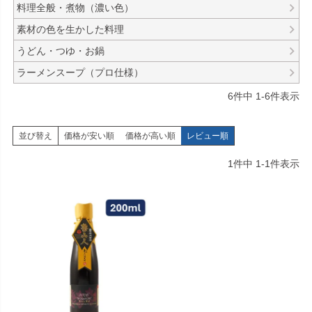
料理全般・煮物（濃い色）
素材の色を生かした料理
うどん・つゆ・お鍋
ラーメンスープ（プロ仕様）
6
件中
1
-
6
件表示
並び替え
価格が安い順
価格が高い順
レビュー順
1
件中
1
-
1
件表示