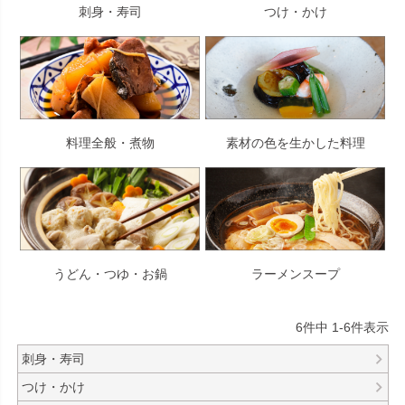
刺身・寿司
つけ・かけ
料理全般・煮物
素材の色を生かした料理
うどん・つゆ・お鍋
ラーメンスープ
6
件中
1
-
6
件表示
刺身・寿司
つけ・かけ