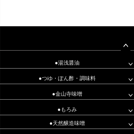
ペー
ジト
●湯浅醤油
ップ
へ
●つゆ・ぽん酢・調味料
●金山寺味噌
●もろみ
●天然醸造味噌