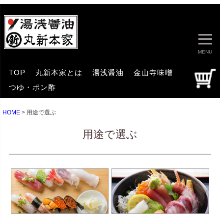
MENU
TOP
丸新本家とは
湯浅醤油
金山寺味噌
つゆ・ポン酢
HOME
用途で選ぶ
用途で選ぶ