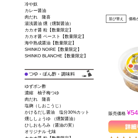
冷や奴
カレー醤油
肉だれ 隆喜
並び替え
価格
湯浅醤油 燻（燻製醤油）
カカオ醤 粒【数量限定】
カカオ醤 ペースト【数量限定】
海中熟成醤油【数量限定】
SHINKO NOIRE【数量限定】
SHINKO BLANCHE【数量限定】
ゆずポン酢
濃縮 柚子梅つゆ
肉だれ 隆喜
塩麹（しおこうじ）
¥
54
かけるだし醤油 塩分30%カット
販売価格
燻ししょうゆ （燻製醤油）
ひしおもろみ（醤油の実）
オリジナル 七味