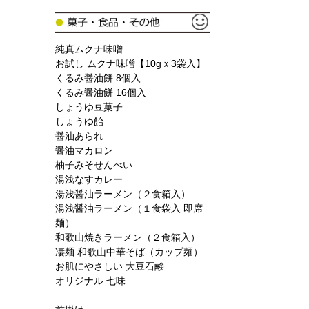
純真ムクナ味噌
お試し ムクナ味噌【10gｘ3袋入】
くるみ醤油餅 8個入
くるみ醤油餅 16個入
しょうゆ豆菓子
しょうゆ飴
醤油あられ
醤油マカロン
柚子みそせんべい
湯浅なすカレー
湯浅醤油ラーメン（２食箱入）
湯浅醤油ラーメン（１食袋入 即席
麺）
和歌山焼きラーメン（２食箱入）
凄麺 和歌山中華そば（カップ麺）
お肌にやさしい 大豆石鹸
オリジナル 七味