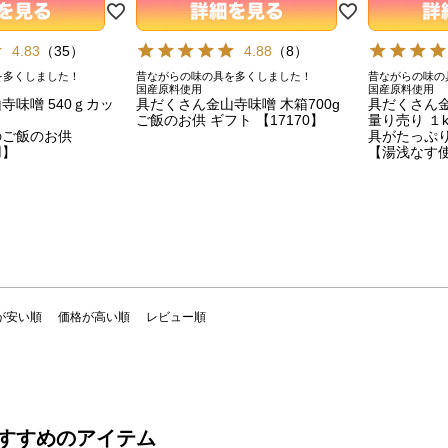
4.83
（
35
）
4.88
（
8
）
を多くしました！
昔ながらの味の具を多くしました！
昔ながらの味の
国産原料使用
国産原料使用
寺味噌 540ｇカッ
具だくさん金山寺味噌 木箱700g
具だくさん
ご飯のお供 ギフト 【17170】
量り売り １
のご飯のお供
具がたっぷ
用】
【湯浅なす
が安い順
価格が高い順
レビュー順
すすめのアイテム