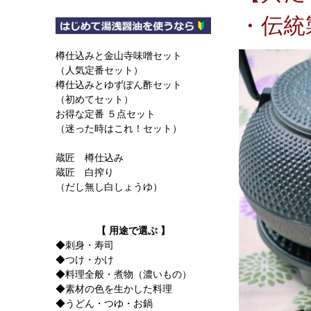
・伝統
樽仕込みと金山寺味噌セット
（人気定番セット）
樽仕込みとゆずぽん酢セット
（初めてセット）
お得な定番 ５点セット
（迷った時はこれ！セット）
蔵匠 樽仕込み
蔵匠 白搾り
（だし無し白しょうゆ）
【 用途で選ぶ 】
◆刺身・寿司
◆つけ・かけ
◆料理全般・煮物（濃いもの）
◆素材の色を生かした料理
◆うどん・つゆ・お鍋