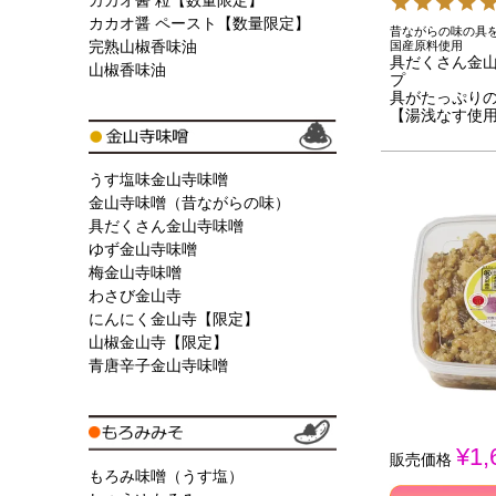
カカオ醤 粒【数量限定】
カカオ醤 ペースト【数量限定】
昔ながらの味の具
完熟山椒香味油
国産原料使用
具だくさん金山寺
山椒香味油
プ
具がたっぷり
【湯浅なす使
うす塩味金山寺味噌
金山寺味噌（昔ながらの味）
具だくさん金山寺味噌
ゆず金山寺味噌
梅金山寺味噌
わさび金山寺
にんにく金山寺【限定】
山椒金山寺【限定】
青唐辛子金山寺味噌
¥
1,
販売価格
もろみ味噌（うす塩）