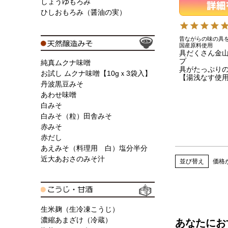
しょうゆもろみ
ひしおもろみ（醤油の実）
昔ながらの味の具
国産原料使用
具だくさん金山
プ
純真ムクナ味噌
具がたっぷり
お試し ムクナ味噌【10gｘ3袋入】
【湯浅なす使
丹波黒豆みそ
あわせ味噌
白みそ
白みそ（粒）田舎みそ
赤みそ
赤だし
あえみそ（料理用 白）塩分半分
近大あおさのみそ汁
並び替え
価格
生米麹（生冷凍こうじ）
濃縮あまざけ（冷蔵）
あなたにお