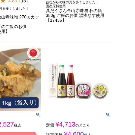
4.83
（
18
）
昔ながらの味の具を多くしました！
国産原料使用
具を多くしました！
具だくさん金山寺味噌 わの箱
350g ご飯のお供 湯浅なす使用
山寺味噌 270ｇカッ
【17435】
りのご飯のお供
使用】
2,527
¥
4,713
定価
税込
のところ
¥
4,600