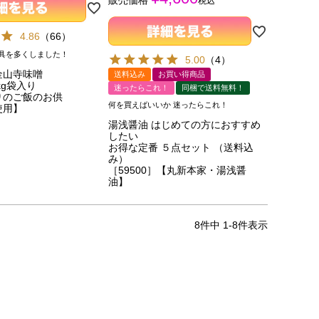
販売価格
税込
4.86
（
66
）
具を多くしました！
5.00
（
4
）
金山寺味噌
送料込み
お買い得商品
kg袋入り
迷ったらこれ！
同梱で送料無料！
りのご飯のお供
何を買えばいいか 迷ったらこれ！
使用】
湯浅醤油 はじめての方におすすめ
したい
お得な定番 ５点セット （送料込
み）
［59500］【丸新本家・湯浅醤
油】
8
件中
1
-
8
件表示