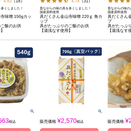
4.83
（
18
）
4.74
（
31
）
を多くしました！
昔ながらの味の具を多くしました！
昔ながらの味の
国産原料使用
国産原料使用
味噌 150gカッ
具だくさん金山寺味噌 220ｇ 角カ
具だくさん金
ップ
プ
のご飯のお供
具がたっぷりのご飯のお供
具がたっぷ
用】
【湯浅なす使用】
【湯浅なす
663
¥
2,570
¥
販売価格
販売価格
税込
税込