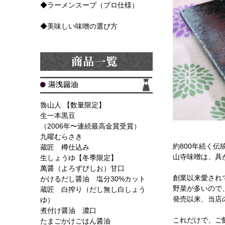
◆ラーメンスープ（プロ仕様）
◆美味しい味噌の選び方
魯山人 【数量限定】
生一本黒豆
（2006年〜連続最高金賞受賞）
九曜むらさき
約800年続く
蔵匠 樽仕込み
山寺味噌は、具
生しょうゆ【冬季限定】
萬醤（よろずびしお）甘口
創業以来愛され
かけるだし醤油 塩分30%カット
野菜が多いので
蔵匠 白搾り（だし無し白しょう
発売以来、当店
ゆ）
煮付け醤油 濃口
これだけで、ご
たまごかけごはん醤油