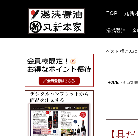
TOP
丸新
湯浅醤油
金
ゲスト 様こんに
HOME
金山寺味
【具だ