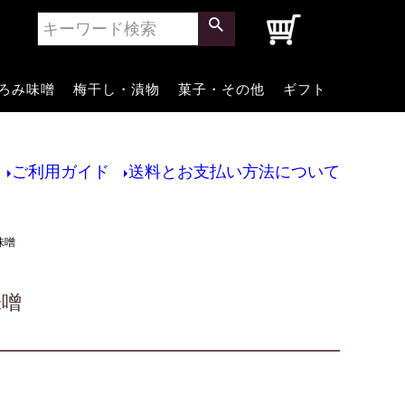
0
ろみ味噌
梅干し・漬物
菓子・その他
ギフト
ご利用ガイド
送料とお支払い方法について
味噌
味噌