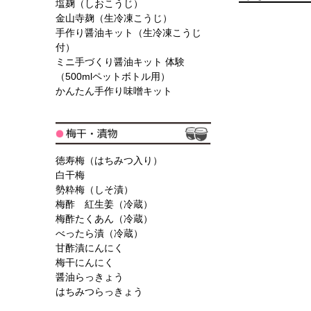
塩麹（しおこうじ）
金山寺麹（生冷凍こうじ）
手作り醤油キット（生冷凍こうじ
付）
ミニ手づくり醤油キット 体験
（500mlペットボトル用）
かんたん手作り味噌キット
徳寿梅（はちみつ入り）
白干梅
勢粋梅（しそ漬）
梅酢 紅生姜（冷蔵）
梅酢たくあん（冷蔵）
べったら漬（冷蔵）
甘酢漬にんにく
梅干にんにく
醤油らっきょう
はちみつらっきょう