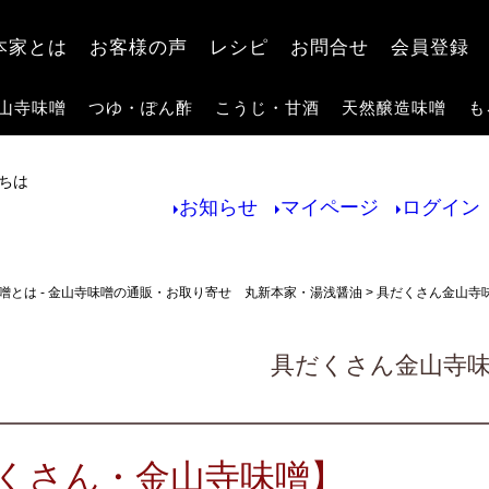
検索
本家とは
お客様の声
レシピ
お問合せ
会員登録
山寺味噌
つゆ・ぽん酢
こうじ・甘酒
天然醸造味噌
も
ちは
お知らせ
マイページ
ログイン
噌とは - 金山寺味噌の通販・お取り寄せ 丸新本家・湯浅醤油
具だくさん金山寺
具だくさん金山寺
くさん・金山寺味噌】